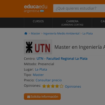
argentina
CURSOS
CARRERA
CA
(CARRERAS CORTAS)
Master
Ingeniería Medio Ambiental
La Plata
Master en Ingeniería 
Centro:
UTN - Facultad Regional La Plata
Método:
Presencial
Lugar:
La Plata
Tipo:
Master
Precio:
Consultar precio
Opiniones:
Opiniones
Solicita información