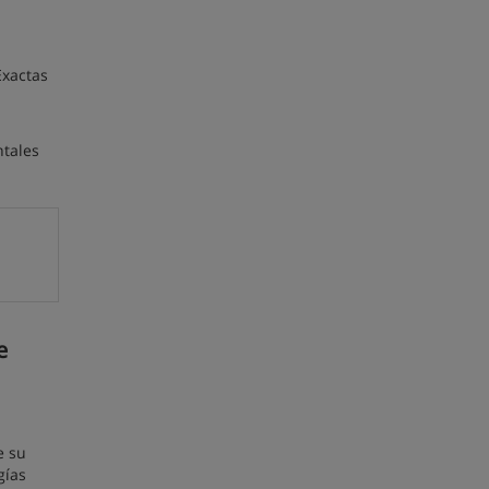
Exactas
ntales
e
e su
gías