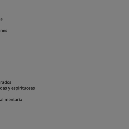
las
fines
carados
adas y espirituosas
a alimentaria