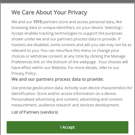
We Care About Your Privacy
We and our
1019
partners store and access personal data, like
browsing data or unique identifiers, on your device. Selecting I
Accept enables tracking technologies to support the purposes
shown under we and our partners process data to provide. If
trackers are disabled, some content and ads you see may not be as
relevant to you. You can resurface this menu to change your
choices or withdraw consent at any time by clicking the Manage
Preferences link on the bottom of the webpage . Your choices will
have effect within our Website. For more details, refer to our
Privacy Policy.
We and our partners process data to provide:
Use precise geolocation data. Actively scan device characteristics for
Reglas de uso
identification. Store and/or access information on a device.
Personalised advertising and content, advertising and content
Privacidad de datos
measurement, audience research and services development.
List of Partners (vendors)
Contactar con Educaedu
I Accept
Copyright © Educaedu Business S.L. - CIF : B-95610580: -
www.educaedu.com.ar