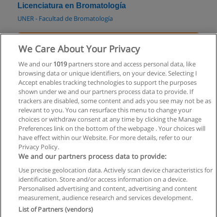
Licenciatura en Bromatología
UNER - Facultad de Bromatología
Solicita información
We Care About Your Privacy
Licenciatura en Nutrición
We and our
1019
partners store and access personal data, like
browsing data or unique identifiers, on your device. Selecting I
UNER - Facultad de Bromatología
Accept enables tracking technologies to support the purposes
shown under we and our partners process data to provide. If
Solicita información
trackers are disabled, some content and ads you see may not be as
relevant to you. You can resurface this menu to change your
choices or withdraw consent at any time by clicking the Manage
Preferences link on the bottom of the webpage . Your choices will
have effect within our Website. For more details, refer to our
Privacy Policy.
Reglas de uso
We and our partners process data to provide:
Privacidad de datos
Use precise geolocation data. Actively scan device characteristics for
identification. Store and/or access information on a device.
Contactar con Educaedu
Personalised advertising and content, advertising and content
measurement, audience research and services development.
List of Partners (vendors)
Copyright © Educaedu Business S.L. - CIF : B-95610580: -