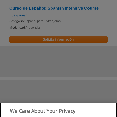
Curso de Español: Spanish Intensive Course
Buespanish
Categoría:
Español para Extranjeros
Modalidad:
Presencial
Solicita información
We Care About Your Privacy