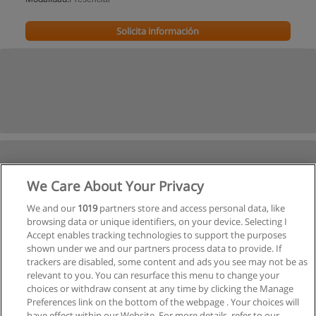
Solicita información
We Care About Your Privacy
We and our
1019
partners store and access personal data, like
browsing data or unique identifiers, on your device. Selecting I
Accept enables tracking technologies to support the purposes
shown under we and our partners process data to provide. If
trackers are disabled, some content and ads you see may not be as
relevant to you. You can resurface this menu to change your
choices or withdraw consent at any time by clicking the Manage
Preferences link on the bottom of the webpage . Your choices will
have effect within our Website. For more details, refer to our