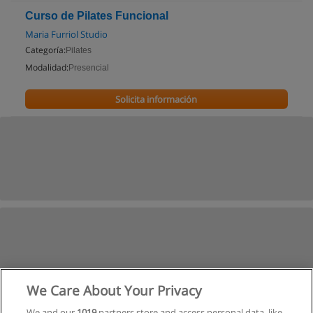
Curso de Pilates Funcional
Maria Furriol Studio
Categoría:
Pilates
Modalidad:
Presencial
Solicita información
We Care About Your Privacy
We and our
1019
partners store and access personal data, like