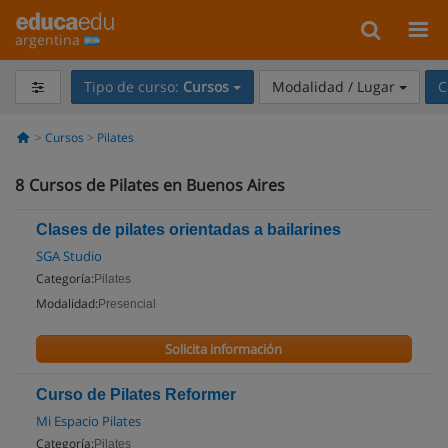
argentina
Tipo de curso:
Cursos
Modalidad / Lugar
C
Cursos
Pilates
8
Cursos de Pilates en Buenos Aires
Clases de pilates orientadas a bailarines
SGA Studio
Categoría:
Pilates
Modalidad:
Presencial
Solicita información
Curso de Pilates Reformer
Mi Espacio Pilates
Categoría:
Pilates