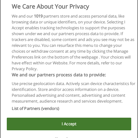
We Care About Your Privacy
We and our
1019
partners store and access personal data, like
browsing data or unique identifiers, on your device. Selecting I
Accept enables tracking technologies to support the purposes
shown under we and our partners process data to provide. If
trackers are disabled, some content and ads you see may not be as
relevant to you. You can resurface this menu to change your
choices or withdraw consent at any time by clicking the Manage
Preferences link on the bottom of the webpage . Your choices will
have effect within our Website. For more details, refer to our
Privacy Policy.
We and our partners process data to provide:
Use precise geolocation data. Actively scan device characteristics for
Reglas de uso
identification. Store and/or access information on a device.
Personalised advertising and content, advertising and content
Privacidad de datos
measurement, audience research and services development.
List of Partners (vendors)
Contactar con Educaedu
I Accept
Copyright © Educaedu Business S.L. - CIF : B-95610580: -
www.educaedu.com.ar