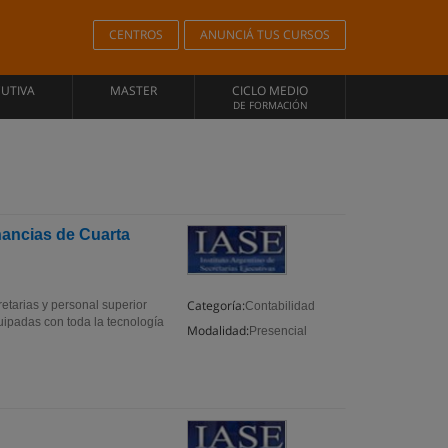
CENTROS
ANUNCIÁ TUS CURSOS
CUTIVA
MASTER
CICLO MEDIO
DE FORMACIÓN
nancias de Cuarta
Categoría:
etarias y personal superior
Contabilidad
ipadas con toda la tecnología
Modalidad:
Presencial