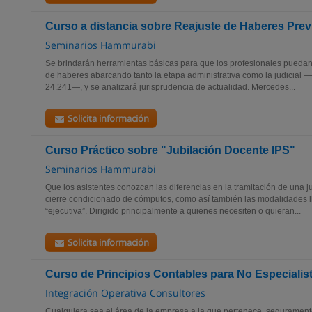
Curso a distancia sobre Reajuste de Haberes Prev
Seminarios Hammurabi
Se brindarán herramientas básicas para que los profesionales puedan
de haberes abarcando tanto la etapa administrativa como la judicial 
24.241—, y se analizará jurisprudencia de actualidad. Mercedes...
Solicita información
Curso Práctico sobre "Jubilación Docente IPS"
Seminarios Hammurabi
Que los asistentes conozcan las diferencias en la tramitación de una j
cierre condicionado de cómputos, como así también las modalidades 
“ejecutiva”. Dirigido principalmente a quienes necesiten o quieran...
Solicita información
Curso de Principios Contables para No Especialis
Integración Operativa Consultores
Cualquiera sea el área de la empresa a la que pertenece, seguramente