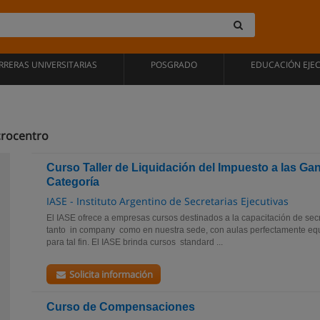
RRERAS UNIVERSITARIAS
POSGRADO
EDUCACIÓN EJE
crocentro
Curso Taller de Liquidación del Impuesto a las Ga
Categoría
IASE - Instituto Argentino de Secretarias Ejecutivas
El IASE ofrece a empresas cursos destinados a la capacitación de secr
tanto in company como en nuestra sede, con aulas perfectamente equ
para tal fin. El IASE brinda cursos standard ...
Solicita información
Curso de Compensaciones