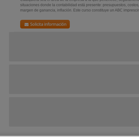
situaciones donde la contabilidad está presente: presupuestos, costos, 
margen de ganancia, inflación. Este curso constituye un ABC imprescin
Solicita información