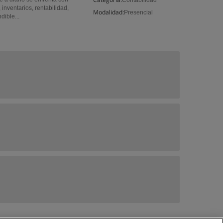
Contabilidad
inventarios, rentabilidad,
Modalidad:
Presencial
dible...