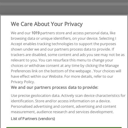
We Care About Your Privacy
We and our
1019
partners store and access personal data, like
browsing data or unique identifiers, on your device. Selecting I
Accept enables tracking technologies to support the purposes
shown under we and our partners process data to provide. If
trackers are disabled, some content and ads you see may not be as
relevant to you. You can resurface this menu to change your
choices or withdraw consent at any time by clicking the Manage
Preferences link on the bottom of the webpage . Your choices will
have effect within our Website. For more details, refer to our
Privacy Policy.
We and our partners process data to provide:
Use precise geolocation data. Actively scan device characteristics for
Reglas de uso
identification. Store and/or access information on a device.
Personalised advertising and content, advertising and content
Privacidad de datos
measurement, audience research and services development.
List of Partners (vendors)
Contactar con Educaedu