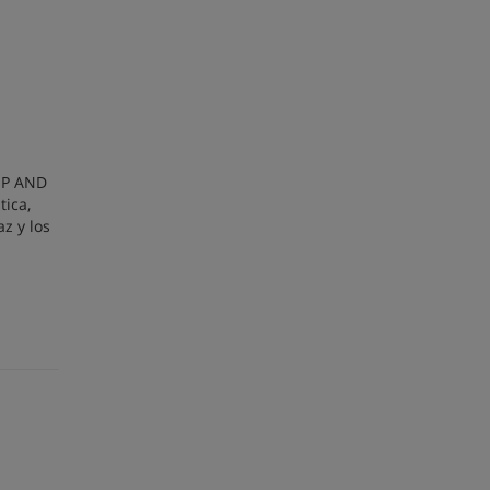
IP AND
tica,
z y los