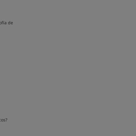
ofía de
cos?