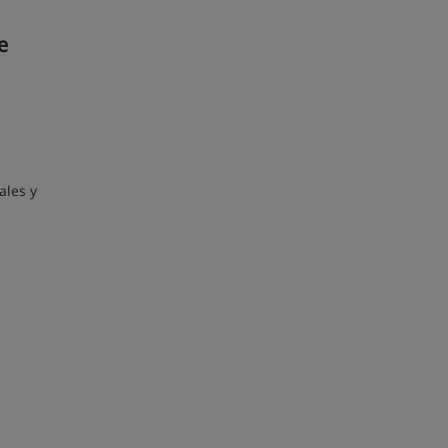
e
ales y