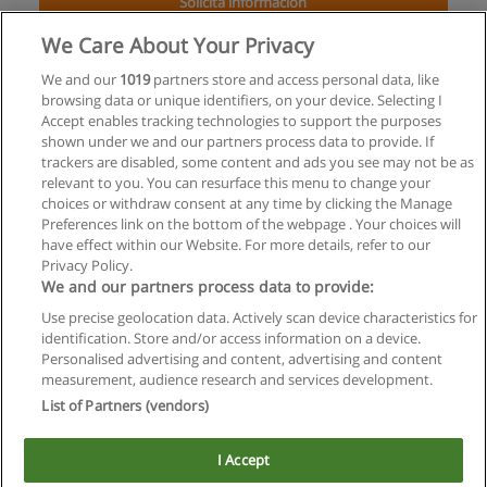
Solicita información
We Care About Your Privacy
Curso a Distancia de Gestión del Talento
Humano
We and our
1019
partners store and access personal data, like
browsing data or unique identifiers, on your device. Selecting I
Instituto Virtual Sudamericano de Educación para el Desarrollo
Accept enables tracking technologies to support the purposes
shown under we and our partners process data to provide. If
Solicita información
trackers are disabled, some content and ads you see may not be as
relevant to you. You can resurface this menu to change your
choices or withdraw consent at any time by clicking the Manage
Preferences link on the bottom of the webpage . Your choices will
have effect within our Website. For more details, refer to our
Privacy Policy.
Reglas de uso
We and our partners process data to provide:
Privacidad de datos
Use precise geolocation data. Actively scan device characteristics for
identification. Store and/or access information on a device.
Contactar con Educaedu
Personalised advertising and content, advertising and content
measurement, audience research and services development.
List of Partners (vendors)
Copyright © Educaedu Business S.L. - CIF : B-95610580: -
www.educaedu.com.ar
I Accept