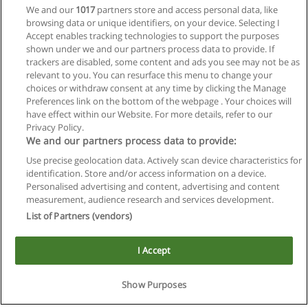
We and our
1017
partners store and access personal data, like
browsing data or unique identifiers, on your device. Selecting I
Accept enables tracking technologies to support the purposes
shown under we and our partners process data to provide. If
trackers are disabled, some content and ads you see may not be as
relevant to you. You can resurface this menu to change your
choices or withdraw consent at any time by clicking the Manage
Preferences link on the bottom of the webpage . Your choices will
have effect within our Website. For more details, refer to our
Privacy Policy.
We and our partners process data to provide:
Use precise geolocation data. Actively scan device characteristics for
Reglas de uso
identification. Store and/or access information on a device.
Personalised advertising and content, advertising and content
Privacidad de datos
measurement, audience research and services development.
List of Partners (vendors)
Contactar con Educaedu
I Accept
Copyright © Educaedu Business S.L. - CIF : B-95610580: -
www.educaedu.com.ar
Show Purposes