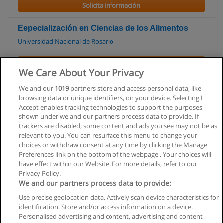
Solicita información
Eepecialización en Ciencias de los Alimentos
Universidad Nacional de Rosario
Solicita información
We Care About Your Privacy
Maestría en inocuidad y calidad de alimentos
We and our
1019
partners store and access personal data, like
browsing data or unique identifiers, on your device. Selecting I
UNRC - Universidad Nacional de Río Cuarto
Accept enables tracking technologies to support the purposes
shown under we and our partners process data to provide. If
Solicita información
trackers are disabled, some content and ads you see may not be as
relevant to you. You can resurface this menu to change your
choices or withdraw consent at any time by clicking the Manage
Preferences link on the bottom of the webpage . Your choices will
have effect within our Website. For more details, refer to our
Privacy Policy.
Reglas de uso
We and our partners process data to provide:
Privacidad de datos
Use precise geolocation data. Actively scan device characteristics for
identification. Store and/or access information on a device.
Contactar con Educaedu
Personalised advertising and content, advertising and content