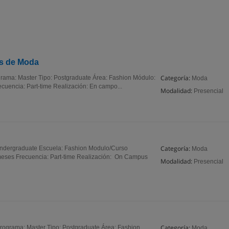
as de Moda
Categoría:
rama: Master Tipo: Postgraduate Área: Fashion Módulo:
Moda
uencia: Part-time Realización: En campo...
Modalidad:
Presencial
Categoría:
Undergraduate Escuela: Fashion Modulo/Curso
Moda
meses Frecuencia: Part-time Realización: On Campus
Modalidad:
Presencial
Categoría:
\nPrograma: Master Tipo: Postgraduate Área: Fashion
Moda