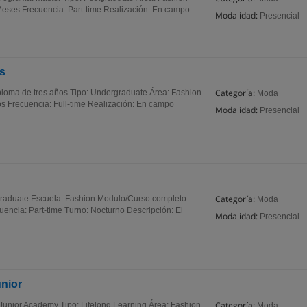
ses Frecuencia: Part-time Realización: En campo...
Modalidad:
Presencial
s
Categoría:
ploma de tres años Tipo: Undergraduate Área: Fashion
Moda
s Frecuencia: Full-time Realización: En campo
Modalidad:
Presencial
Categoría:
tgraduate Escuela: Fashion Modulo/Curso completo:
Moda
encia: Part-time Turno: Nocturno Descripción: El
Modalidad:
Presencial
nior
Categoría:
Junior Academy Tipo: Lifelong Learning Área: Fashion
Moda