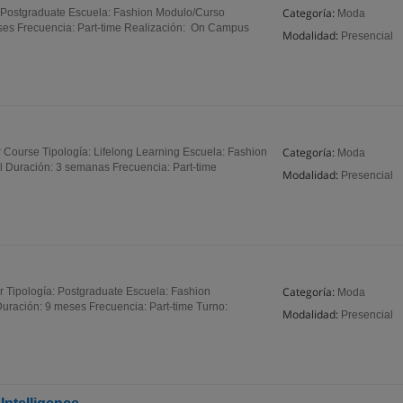
Categoría:
: Postgraduate Escuela: Fashion Modulo/Curso
Moda
eses Frecuencia: Part-time Realización: On Campus
Modalidad:
Presencial
Categoría:
ourse Tipología: Lifelong Learning Escuela: Fashion
Moda
 Duración: 3 semanas Frecuencia: Part-time
Modalidad:
Presencial
Categoría:
 Tipología: Postgraduate Escuela: Fashion
Moda
uración: 9 meses Frecuencia: Part-time Turno:
Modalidad:
Presencial