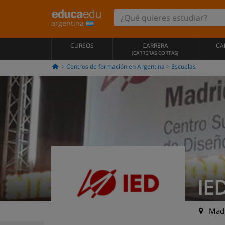
argentina
CURSOS
CARRERA
CA
(CARRERAS CORTAS)
Centros de formación en Argentina
Escuelas
IED
Madr