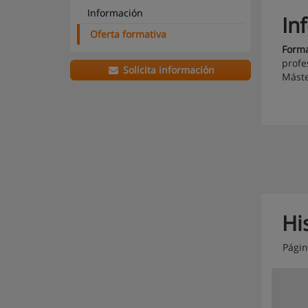
Información
In
Oferta formativa
Forma
profe
Solicita información
Máste
Hi
Pági