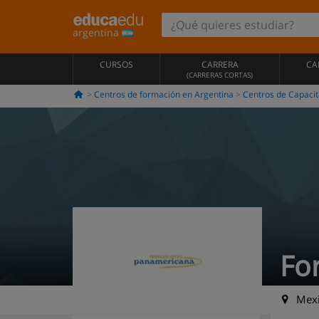
argentina
CURSOS
CARRERA
CA
(CARRERAS CORTAS)
Centros de formación en Argentina
Centros de Capacit
Fo
Mexic