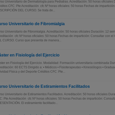
so Universitario de Dermatología para Pediatras. Acreditación: 50 horas oficiale
ditos CFC: Pte Acreditación cfc Nº horas oficiales: 50 horas Fechas de impartición
SCRIPCIÓN DEL CURSO. Se trata de...
rso Universitario de Fibromialgia
so Universitario de Fibromialgia. Acreditación: 50 horas oficiales Duración: 12 s
editación cfc Nº horas oficiales: 50 horas Fechas de impartición: Consultar con
L CURSO. Curso que presenta de manera...
ster en Fisiología del Ejercicio
ter en Fisiología del Ejercicio. Modalidad: Formación universitaria combinada Du
editación: 60 ECTS Dirigido a: • Médicos • Fisioterapeutas • Kinesiólogos • Gradu
ividad Física y del Deporte Créditos CFC: Pte...
rso Universitario de Estiramientos Facilitados
so Universitario de Estiramientos Facilitados. Acreditación: 50 horas oficiales Du
: Pte Acreditación cfc Nº horas oficiales: 50 horas Fechas de impartición: Consult
SENTACIÓN. El estiramiento facilitado...