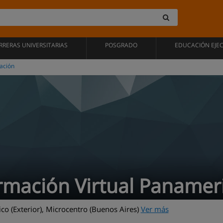
RRERAS UNIVERSITARIAS
POSGRADO
EDUCACIÓN EJE
ación
rmación Virtual Panamer
o (Exterior), Microcentro (Buenos Aires)
Ver más