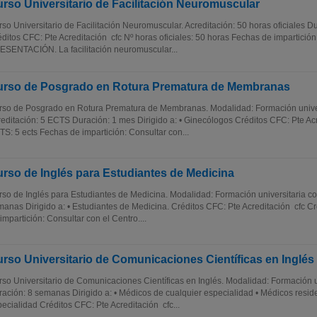
rso Universitario de Facilitación Neuromuscular
so Universitario de Facilitación Neuromuscular. Acreditación: 50 horas oficiales 
ditos CFC: Pte Acreditación cfc Nº horas oficiales: 50 horas Fechas de impartición
SENTACIÓN. La facilitación neuromuscular...
rso de Posgrado en Rotura Prematura de Membranas
rso de Posgrado en Rotura Prematura de Membranas. Modalidad: Formación unive
editación: 5 ECTS Duración: 1 mes Dirigido a: • Ginecólogos Créditos CFC: Pte Acr
S: 5 ects Fechas de impartición: Consultar con...
rso de Inglés para Estudiantes de Medicina
so de Inglés para Estudiantes de Medicina. Modalidad: Formación universitaria c
anas Dirigido a: • Estudiantes de Medicina. Créditos CFC: Pte Acreditación cfc C
impartición: Consultar con el Centro....
rso Universitario de Comunicaciones Científicas en Inglés
so Universitario de Comunicaciones Científicas en Inglés. Modalidad: Formación 
ación: 8 semanas Dirigido a: • Médicos de cualquier especialidad • Médicos resid
ecialidad Créditos CFC: Pte Acreditación cfc...