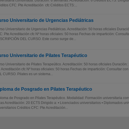
versitaria combinada. Duración: 6 semanas. Acreditación: 6 créditos ECTS. Dirigido
ditos CFC: Pte Acreditación cfc Créditos ECTS:...
rso Universitario de Urgencias Pediátricas
so Universitario de Urgencias Pediátricas. Acreditación: 50 horas oficiales Durac
: Pte Acreditación cfc Nº horas oficiales: 50 horas Fechas de impartición: Consulta
SCRIPCIÓN DEL CURSO. Este curso surge de...
rso Universitario de Pilates Terapéutico
so Universitario de Pilates Terapeútico. Acreditación: 50 horas oficiales Duració
 Acreditación cfc Nº horas oficiales: 50 horas Fechas de impartición: Consultar 
 CURSO. Pilates es un sistema...
ploma de Posgrado en Pilates Terapéutico
loma de Posgrado en Pilates Terapéutico. Modalidad: Formación universitaria co
as Acreditación: 20 ECTS Dirigido a: • Licenciados universitarios • Diplomados uni
versitarios Créditos CFC: Pte Acreditación...