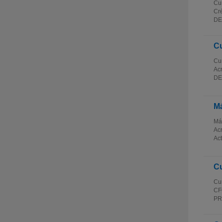
Cur
Cré
DE
Cu
Cur
Acr
DE
Má
Más
Acr
Act
Cu
Cur
CFC
PRE