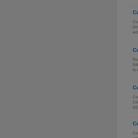
Cu
Cur
Dir
ect
Cu
Dur
Est
la 
Cu
Cur
Cré
DE
Cu
Cur