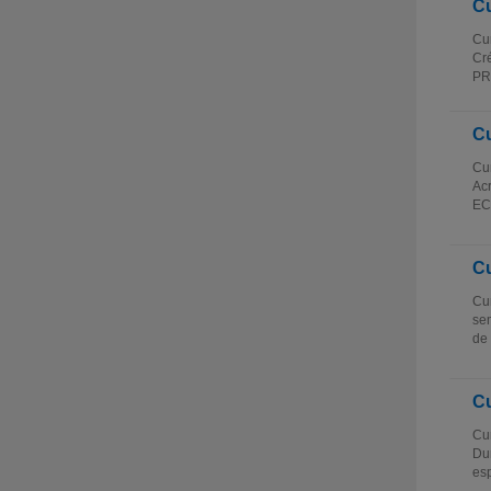
Cu
Cur
Cré
PRE
Cu
Cu
Acr
ECT
Cu
Cur
sem
de 
Cu
Cur
Dur
esp