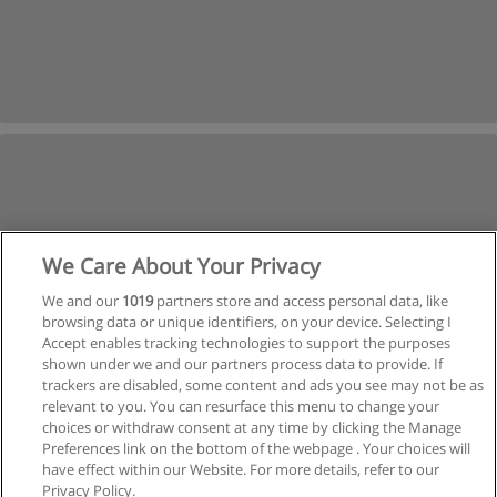
We Care About Your Privacy
We and our
1019
partners store and access personal data, like
browsing data or unique identifiers, on your device. Selecting I
Accept enables tracking technologies to support the purposes
shown under we and our partners process data to provide. If
trackers are disabled, some content and ads you see may not be as
relevant to you. You can resurface this menu to change your
choices or withdraw consent at any time by clicking the Manage
Preferences link on the bottom of the webpage . Your choices will
have effect within our Website. For more details, refer to our
Privacy Policy.