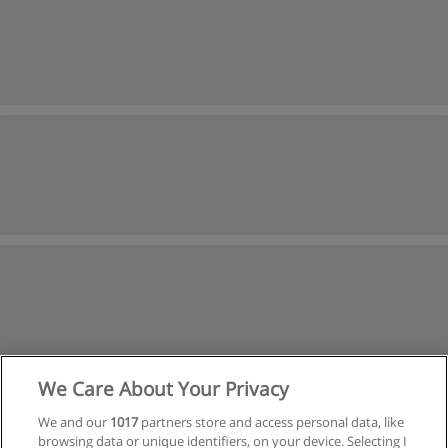
We Care About Your Privacy
1
2
3
Siguiente
We and our
1017
partners store and access personal data, like
browsing data or unique identifiers, on your device. Selecting I