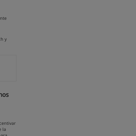
ente
ch y
enos
centivar
 la
para