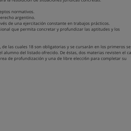
ceptos normativos.
 Derecho argentino.
avés de una ejercitación constante en trabajos prácticos.
esional que permita concretar y profundizar las aptitudes y los
de las cuales 18 son obligatorias y se cursarán en los primeros sei
el alumno del listado ofrecido. De éstas, dos materias revisten el c
 área de profundización y una de libre elecci6n para completar su