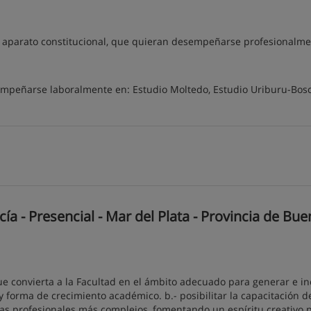
el aparato constitucional, que quieran desempeñarse profesionalm
empeñarse laboralmente en: Estudio Moltedo, Estudio Uriburu-Bos
a - Presencial - Mar del Plata - Provincia de Bu
ue convierta a la Facultad en el ámbito adecuado para generar e in
 forma de crecimiento académico. b.- posibilitar la capacitación de
as profesionales más complejos, fomentando un espíritu creativo 