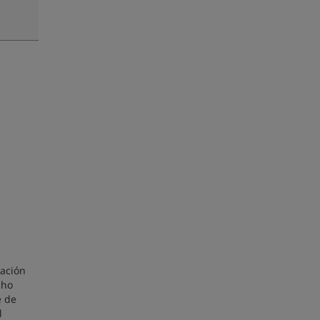
mación
cho
e de
l