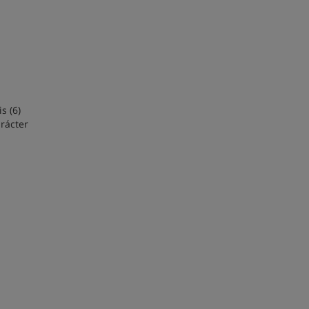
s (6)
arácter