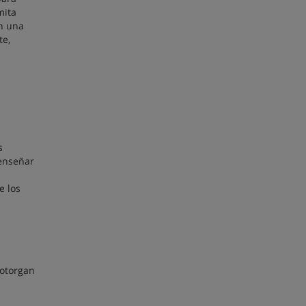
mita
en una
te,
s
 enseñar
e los
 otorgan