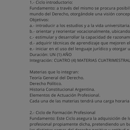
1.- Ciclo introductorio:
Fundamento: a través del mismo se procura posibil
mundo del Derecho, otorgándole una visión conceptu
Objetivos:
a.- introducir a los estudios y a la vida universitaria
b.- orientar y reorientar vocacionalmente, ubicando 
c.- estimular y desarrollar la capacidad de razonamie
d.- adquirir técnicas de aprendizaje que mejoren e
e.- iniciar en el uso del lenguaje jurídico y otorgar
Duración: UN (1) AÑO
Integración: CUATRO (4) MATERIAS CUATRIMESTRA
Materias que lo integran:
Teoría General del Derecho.
Derecho Político.
Historia Constitucional Argentina.
Elementos de Actuación Profesional.
Cada una de las materias tendrá una carga horaria i
2.- Ciclo de Formación Profesional
Fundamento: Este Ciclo asegura la adquisición de lo
profesional propiamente dicha, pretendiendo un bu
las distintas ramas del derecho positivo y aptitud p