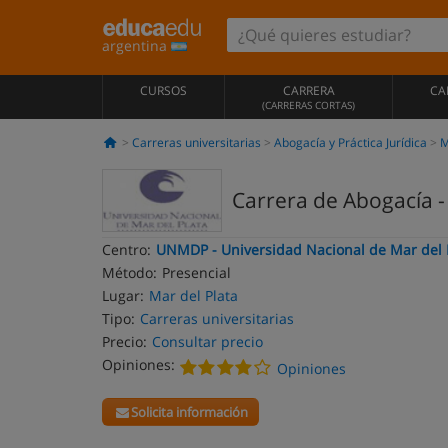
argentina
CURSOS
CARRERA
CA
(CARRERAS CORTAS)
Carreras universitarias
Abogacía y Práctica Jurídica
M
Carrera de Abogacía -
Centro:
UNMDP - Universidad Nacional de Mar del 
Método:
Presencial
Lugar:
Mar del Plata
Tipo:
Carreras universitarias
Precio:
Consultar precio
Opiniones:
Opiniones
Solicita información