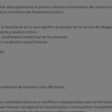
itar adecuadamente el primer contacto universitario del alumno co
al e histórica del fenómeno jurídico.
.
al estudiante en lo que significa el estudio de la carrera de Aboga
nto y análisis crítico.
l rendimiento intelectual de los alumnos.
 un vocabulario usual forense.
LES
ndicativa de noventa y seis (96) horas.
s contenidos técnicos y científicos indispensables para la formaci
en manejo conceptual de los principios e instituciones fundamen
ara la resolución de situaciones jurídicas concretas.