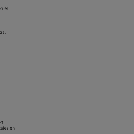
n el
cía.
ón
tales en