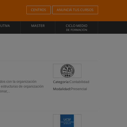
CENTROS
ANUNCIÁ TUS CURSOS
CUTIVA
MASTER
CICLO MEDIO
DE FORMACIÓN
Categoría:
dos con la organización
Contabilidad
 estructuras de organización
Modalidad:
Presencial
nar,...