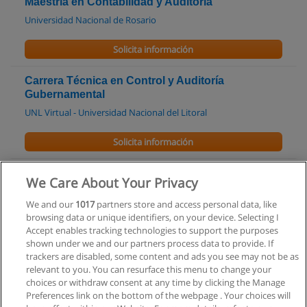
Maestria en Contabilidad y Auditoria
Universidad Nacional de Rosario
Solicita información
Carrera Técnica en Control y Auditoría
Gubernamental
UNL Virtual - Universidad Nacional del Litoral
Solicita información
Carrera Técnica Superior en Administración de
We Care About Your Privacy
Empresas / Técnico en Gestión de las
Organizaciones
We and our
1017
partners store and access personal data, like
browsing data or unique identifiers, on your device. Selecting I
Instituto De La Sagrada Familia
Accept enables tracking technologies to support the purposes
shown under we and our partners process data to provide. If
Solicita información
trackers are disabled, some content and ads you see may not be as
relevant to you. You can resurface this menu to change your
choices or withdraw consent at any time by clicking the Manage
Preferences link on the bottom of the webpage . Your choices will