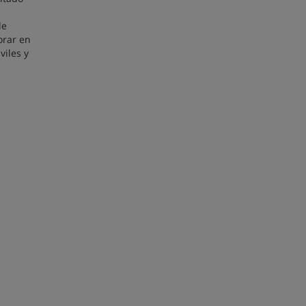
de
orar en
viles y