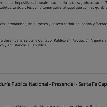
n temas impositivos, laborales, societarios y de seguridad social.
atutos, tanto civiles como comerciales, al igual que con las quiebra
cias económicas, los números y deseen recibir educación y formac
drá desempeñarse como Contador Público en: Asociación Argentina
co y en Estancia la República.
ía Pública Nacional - Presencial - Santa Fe Capi
a organización contable de empresas de diversa índole. Está capac