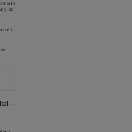
 También
s y los
ión en
 de
tal -
itado