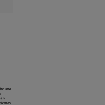
ibe una
a
as y
mientas