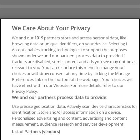
We Care About Your Privacy
We and our
1019
partners store and access personal data, like
browsing data or unique identifiers, on your device. Selecting I
Accept enables tracking technologies to support the purposes
shown under we and our partners process data to provide. If
trackers are disabled, some content and ads you see may not be as
relevant to you. You can resurface this menu to change your
choices or withdraw consent at any time by clicking the Manage
Preferences link on the bottom of the webpage . Your choices will
have effect within our Website. For more details, refer to our
Privacy Policy.
We and our partners process data to provide:
Use precise geolocation data. Actively scan device characteristics for
Reglas de uso
identification. Store and/or access information on a device.
Personalised advertising and content, advertising and content
Privacidad de datos
measurement, audience research and services development.
List of Partners (vendors)
Contactar con Educaedu