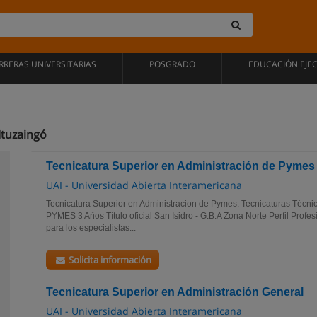
RRERAS UNIVERSITARIAS
POSGRADO
EDUCACIÓN EJE
Ituzaingó
Tecnicatura Superior en Administración de Pymes
UAI - Universidad Abierta Interamericana
Tecnicatura Superior en Administracion de Pymes. Tecnicaturas Técni
PYMES 3 Años Título oficial San Isidro - G.B.A Zona Norte Perfil Profe
para los especialistas...
Solicita información
Tecnicatura Superior en Administración General
UAI - Universidad Abierta Interamericana