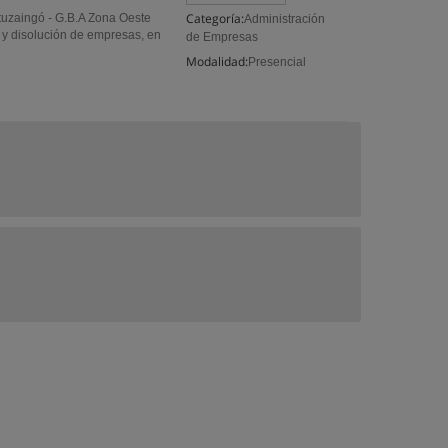
Categoría:
Ituzaingó - G.B.A Zona Oeste
Administración
n y disolución de empresas, en
de Empresas
Modalidad:
Presencial