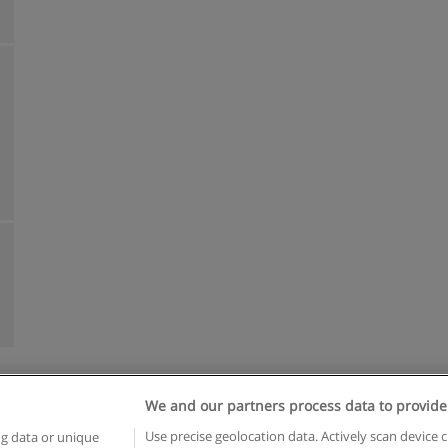
We and our partners process data to provide
Reglas de uso
Privacidad de datos
Contactar con Educaedu
Use precise geolocation data. Actively scan device c
ng data or unique