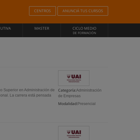
CENTROS
ANUNCIÁ TUS CURSOS
CUTIVA
MASTER
CICLO MEDIO
DE FORMACIÓN
Categoría:
co Superior en Administración de
Administración
sional. La carrera está pensada
de Empresas
Modalidad:
Presencial