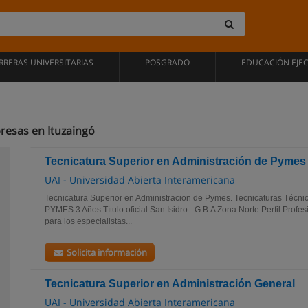
RRERAS UNIVERSITARIAS
POSGRADO
EDUCACIÓN EJE
resas en Ituzaingó
Tecnicatura Superior en Administración de Pymes
UAI - Universidad Abierta Interamericana
Tecnicatura Superior en Administracion de Pymes. Tecnicaturas Técni
PYMES 3 Años Título oficial San Isidro - G.B.A Zona Norte Perfil Profe
para los especialistas...
Solicita información
Tecnicatura Superior en Administración General
UAI - Universidad Abierta Interamericana