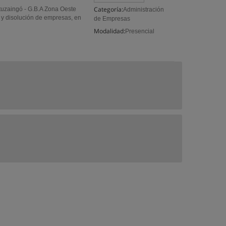
Categoría:
Ituzaingó - G.B.A Zona Oeste
Administración
n y disolución de empresas, en
de Empresas
Modalidad:
Presencial