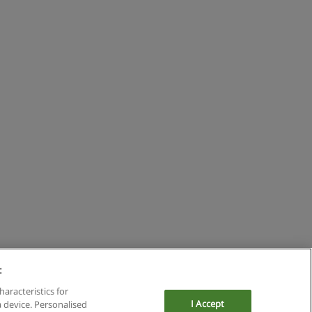
:
haracteristics for
I Accept
a device. Personalised