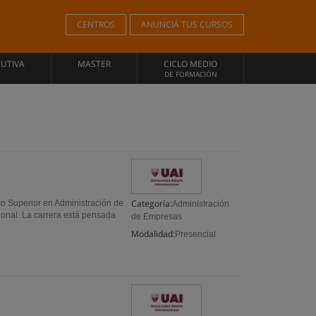
CENTROS
ANUNCIÁ TUS CURSOS
CUTIVA
MASTER
CICLO MEDIO
DE FORMACIÓN
Categoría:
co Superior en Administración de
Administración
sional. La carrera está pensada
de Empresas
Modalidad:
Presencial