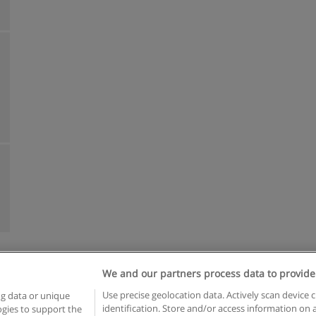
We and our partners process data to provide
Reglas de uso
Privacidad de datos
Contactar con Educaedu
Use precise geolocation data. Actively scan device c
ng data or unique
identification. Store and/or access information on 
logies to support the