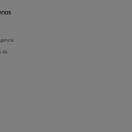
uenos
Agencia
s de