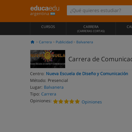
argentina
CURSOS
CARRERA
CA
(CARRERAS CORTAS)
Carrera
Publicidad
Balvanera
Carrera de Comunicaci
Centro:
Nueva Escuela de Diseño y Comunicación
Método:
Presencial
Lugar:
Balvanera
Tipo:
Carrera
Opiniones:
Opiniones