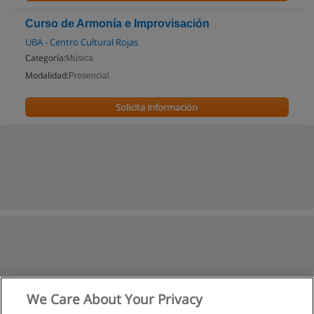
Curso de Armonía e Improvisación
UBA - Centro Cultural Rojas
Categoría:
Música
Modalidad:
Presencial
Solicita información
We Care About Your Privacy