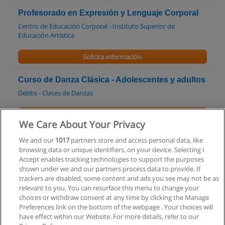
Profesorado en Expresión y Lenguaje Corporal
Centro de Educación Corporal - Instituto Superior de
Educación Artística
Solicita información
Curso de Danza Clásica - Adolescentes y adultos
Debbs - Clases de Danzas
Solicita información
We Care About Your Privacy
Curso - Clases de Danza para Niñas
We and our
1017
partners store and access personal data, like
browsing data or unique identifiers, on your device. Selecting I
Estudio de Danzas InDance
Accept enables tracking technologies to support the purposes
shown under we and our partners process data to provide. If
Solicita información
trackers are disabled, some content and ads you see may not be as
relevant to you. You can resurface this menu to change your
choices or withdraw consent at any time by clicking the Manage
Preferences link on the bottom of the webpage . Your choices will
have effect within our Website. For more details, refer to our