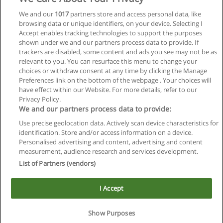
We and our
1017
partners store and access personal data, like
browsing data or unique identifiers, on your device. Selecting I
Accept enables tracking technologies to support the purposes
shown under we and our partners process data to provide. If
trackers are disabled, some content and ads you see may not be as
relevant to you. You can resurface this menu to change your
choices or withdraw consent at any time by clicking the Manage
Preferences link on the bottom of the webpage . Your choices will
have effect within our Website. For more details, refer to our
Privacy Policy.
Reglas de uso
We and our partners process data to provide:
Privacidad de datos
Use precise geolocation data. Actively scan device characteristics for
identification. Store and/or access information on a device.
Contactar con Educaedu
Personalised advertising and content, advertising and content
measurement, audience research and services development.
List of Partners (vendors)
Copyright © Educaedu Business S.L. - CIF : B-95610580: -
www.educaedu.com.ar
I Accept
Show Purposes