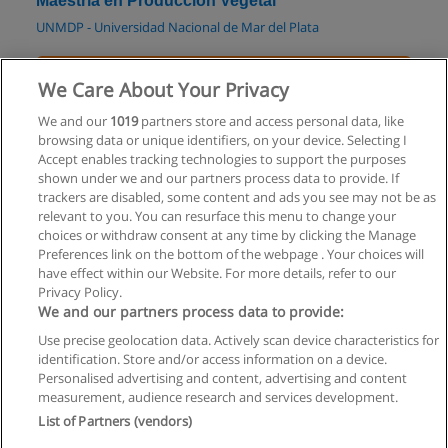
Maestría en Producción Vegetal
UNMDP - Universidad Nacional de Mar del Plata
Solicita información
We Care About Your Privacy
Especialización en Agroeconomía
We and our
1019
partners store and access personal data, like
browsing data or unique identifiers, on your device. Selecting I
UNMDP - Universidad Nacional de Mar del Plata
Accept enables tracking technologies to support the purposes
shown under we and our partners process data to provide. If
Solicita información
trackers are disabled, some content and ads you see may not be as
relevant to you. You can resurface this menu to change your
choices or withdraw consent at any time by clicking the Manage
Preferences link on the bottom of the webpage . Your choices will
have effect within our Website. For more details, refer to our
Privacy Policy.
Reglas de uso
We and our partners process data to provide:
Privacidad de datos
Use precise geolocation data. Actively scan device characteristics for
identification. Store and/or access information on a device.
Contactar con Educaedu
Personalised advertising and content, advertising and content
measurement, audience research and services development.
List of Partners (vendors)
Copyright © Educaedu Business S.L. - CIF : B-95610580: -
www.educaedu.com.ar