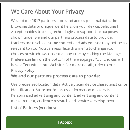
Solicita información
We Care About Your Privacy
Especialización en Economía Agroalimentaria
We and our
1017
partners store and access personal data, like
browsing data or unique identifiers, on your device. Selecting I
UNLP - Universidad Nacional de La Plata
Accept enables tracking technologies to support the purposes
shown under we and our partners process data to provide. If
Solicita información
trackers are disabled, some content and ads you see may not be as
relevant to you. You can resurface this menu to change your
choices or withdraw consent at any time by clicking the Manage
Preferences link on the bottom of the webpage . Your choices will
have effect within our Website. For more details, refer to our
Privacy Policy.
Reglas de uso
We and our partners process data to provide:
Privacidad de datos
Use precise geolocation data. Actively scan device characteristics for
identification. Store and/or access information on a device.
Contactar con Educaedu
Personalised advertising and content, advertising and content
measurement, audience research and services development.
List of Partners (vendors)
Copyright © Educaedu Business S.L. - CIF : B-95610580: -
www.educaedu.com.ar
I Accept