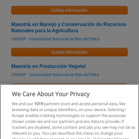
Solicita información
Maestría en Manejo y Conservación de Recursos
Naturales para la Agricultura
UNMDP - Universidad Nacional de Mar del Plata
Solicita información
Maestría en Producción Vegetal
UNMDP - Universidad Nacional de Mar del Plata
Solicita información
We Care About Your Privacy
Especialización en Agroeconomía
We and our
1019
partners store and access personal data, like
browsing data or unique identifiers, on your device. Selecting I
UNMDP - Universidad Nacional de Mar del Plata
Accept enables tracking technologies to support the purposes
shown under we and our partners process data to provide. If
Solicita información
trackers are disabled, some content and ads you see may not be as
relevant to you. You can resurface this menu to change your