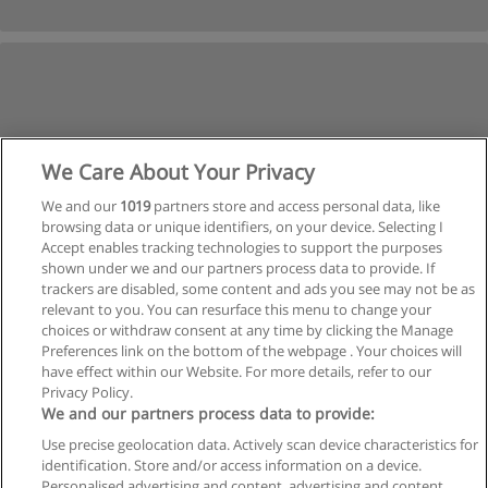
We Care About Your Privacy
We and our
1019
partners store and access personal data, like
browsing data or unique identifiers, on your device. Selecting I
Accept enables tracking technologies to support the purposes
shown under we and our partners process data to provide. If
trackers are disabled, some content and ads you see may not be as
relevant to you. You can resurface this menu to change your
choices or withdraw consent at any time by clicking the Manage
Preferences link on the bottom of the webpage . Your choices will
have effect within our Website. For more details, refer to our
Privacy Policy.
Reglas de uso
We and our partners process data to provide:
Privacidad de datos
Use precise geolocation data. Actively scan device characteristics for
identification. Store and/or access information on a device.
Contactar con Educaedu
Personalised advertising and content, advertising and content