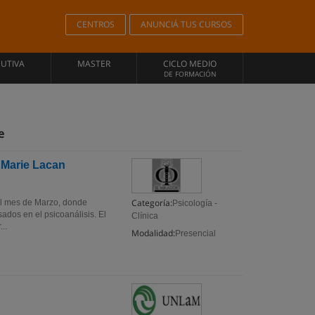
CENTROS
ANUNCIÁ TUS CURSOS
CUTIVA
MASTER
CICLO MEDIO
DE FORMACIÓN
e
 Marie Lacan
Categoría:
el mes de Marzo, donde
Psicología -
ados en el psicoanálisis. El
Clínica
..
Modalidad:
Presencial