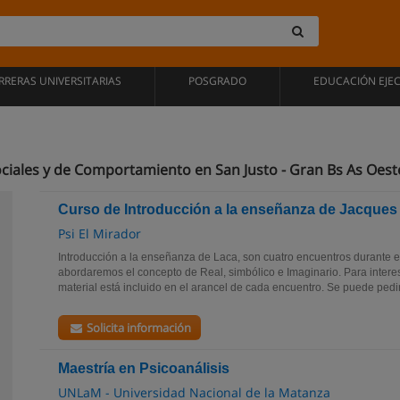
RRERAS UNIVERSITARIAS
POSGRADO
EDUCACIÓN EJE
ociales y de Comportamiento en San Justo - Gran Bs As Oest
Curso de Introducción a la enseñanza de Jacques
Psi El Mirador
Introducción a la enseñanza de Laca, son cuatro encuentros durante 
abordaremos el concepto de Real, simbólico e Imaginario. Para interes
material está incluido en el arancel de cada encuentro. Se puede pedir.
Solicita información
Maestría en Psicoanálisis
UNLaM - Universidad Nacional de la Matanza