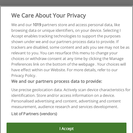
We Care About Your Privacy
We and our
1019
partners store and access personal data, like
browsing data or unique identifiers, on your device. Selecting I
Accept enables tracking technologies to support the purposes
shown under we and our partners process data to provide. If
trackers are disabled, some content and ads you see may not be as
relevant to you. You can resurface this menu to change your
choices or withdraw consent at any time by clicking the Manage
Preferences link on the bottom of the webpage . Your choices will
have effect within our Website. For more details, refer to our
Privacy Policy.
We and our partners process data to provide:
Use precise geolocation data. Actively scan device characteristics for
Reglas de uso
identification. Store and/or access information on a device.
Personalised advertising and content, advertising and content
Privacidad de datos
measurement, audience research and services development.
List of Partners (vendors)
Contactar con Educaedu
I Accept
Copyright © Educaedu Business S.L. - CIF : B-95610580: -