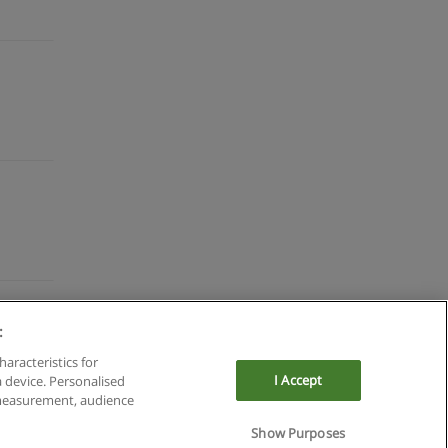
:
haracteristics for
I Accept
a device. Personalised
 measurement, audience
Show Purposes