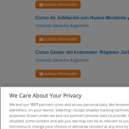
Solicita información
Curso de Jubilación con Nueva Moratoria 
Instituto Derecho Argentino
Solicita información
Curso Gestor del Automotor: Régimen Jur
Instituto Derecho Argentino
Solicita información
We Care About Your Privacy
We and our
1017
partners store and access personal data, like browsi
identifiers, on your device. Selecting I Accept enables tracking techno
purposes shown under we and our partners process data to provide. If
disabled, some content and ads you see may not be as relevant to you
this menu to change your choices or withdraw consent at any time by