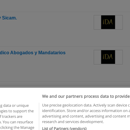
y Sicam.
ídico Abogados y Mandatarios
We and our partners process data to provide
Reglas de uso
Privacidad de datos
Contactar con Educaedu
Use precise geolocation data. Actively scan device c
ng data or unique
identification. Store and/or access information on 
logies to support the
Copyright © Educaedu Business S.L. - CIF : B-95610580: -
www.educaedu.com.ar
advertising and content, advertising and content
 trackers are
research and services development.
. You can resurface
 clicking the Manage
List of Partners (vendors)