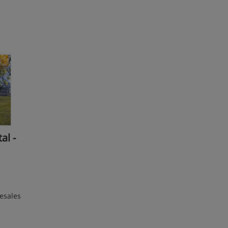
al -
esales