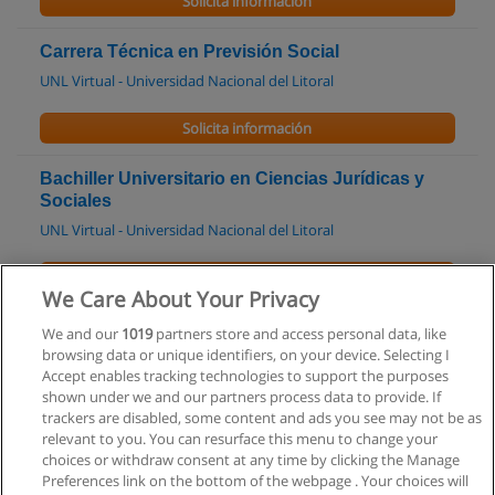
Solicita información
Carrera Técnica en Previsión Social
UNL Virtual - Universidad Nacional del Litoral
Solicita información
Bachiller Universitario en Ciencias Jurídicas y
Sociales
UNL Virtual - Universidad Nacional del Litoral
Solicita información
We Care About Your Privacy
Especialización en Sindicatura Concursal
We and our
1019
partners store and access personal data, like
browsing data or unique identifiers, on your device. Selecting I
UNC Facultad de Ciencias Económicas
Accept enables tracking technologies to support the purposes
shown under we and our partners process data to provide. If
Solicita información
trackers are disabled, some content and ads you see may not be as
relevant to you. You can resurface this menu to change your
choices or withdraw consent at any time by clicking the Manage
Preferences link on the bottom of the webpage . Your choices will