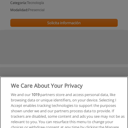
Categoría:
Tecnología
Modalidad:
Presencial
Solicita información
We Care About Your Privacy
We and our
1019
partners store and access personal data, like
browsing data or unique identifiers, on your device. Selecting I
Accept enables tracking technologies to support the purposes
shown under we and our partners process data to provide. If
trackers are disabled, some content and ads you see may not be as
relevant to you. You can resurface this menu to change your
choices or withdraw consent at any time by clicking the Manage