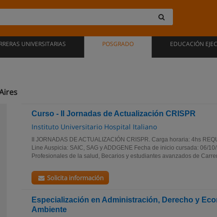
RRERAS UNIVERSITARIAS
POSGRADO
EDUCACIÓN EJE
Aires
Curso - II Jornadas de Actualización CRISPR
Instituto Universitario Hospital Italiano
II JORNADAS DE ACTUALIZACIÓN CRISPR. Carga horaria: 4hs REQ
Line Auspicia: SAIC, SAG y ADDGENE Fecha de inicio cursada: 06/
Profesionales de la salud, Becarios y estudiantes avanzados de Carrer
Solicita información
Especialización en Administración, Derecho y Ec
Ambiente