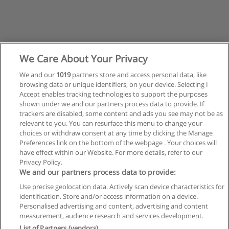
We Care About Your Privacy
We and our
1019
partners store and access personal data, like
browsing data or unique identifiers, on your device. Selecting I
Accept enables tracking technologies to support the purposes
shown under we and our partners process data to provide. If
trackers are disabled, some content and ads you see may not be as
relevant to you. You can resurface this menu to change your
choices or withdraw consent at any time by clicking the Manage
Preferences link on the bottom of the webpage . Your choices will
have effect within our Website. For more details, refer to our
Privacy Policy.
Reglas de uso
We and our partners process data to provide:
Privacidad de datos
Use precise geolocation data. Actively scan device characteristics for
identification. Store and/or access information on a device.
Contactar con Educaedu
Personalised advertising and content, advertising and content
measurement, audience research and services development.
List of Partners (vendors)
Copyright © Educaedu Business S.L. - CIF : B-95610580: -