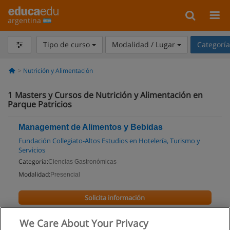
argentina
Tipo de curso
Modalidad / Lugar
Categorí
Nutrición y Alimentación
1
Masters y Cursos de Nutrición y Alimentación en
Parque Patricios
Management de Alimentos y Bebidas
Fundación Collegiato-Altos Estudios en Hotelería, Turismo y
Servicios
Categoría:
Ciencias Gastronómicas
Modalidad:
Presencial
Solicita información
We Care About Your Privacy