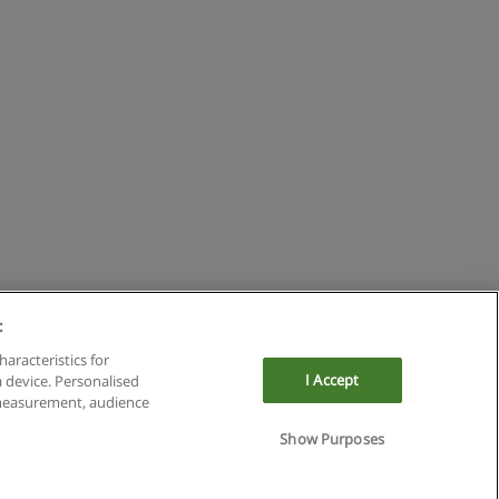
:
haracteristics for
I Accept
a device. Personalised
 measurement, audience
Show Purposes