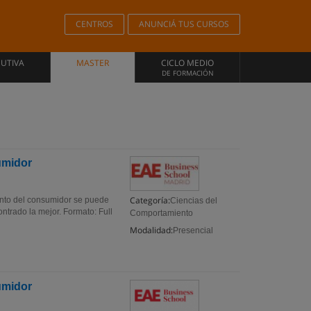
CENTROS
ANUNCIÁ TUS CURSOS
CUTIVA
MASTER
CICLO MEDIO
DE FORMACIÓN
umidor
Categoría:
ento del consumidor se puede
Ciencias del
rado la mejor. Formato: Full
Comportamiento
Modalidad:
Presencial
umidor