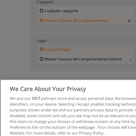
Categoría
Cualquier categoría
Master Ciencias del Comportamiento
Lugar
Cualquier lugar
Master Ciencias del Comportamiento Exterior
2
We Care About Your Privacy
We and our
1017
partners store and access personal data, like browsi
identifiers, on your device. Selecting I Accept enables tracking techno
purposes shown under we and our partners process data to provide. If
disabled, some content and ads you see may not be as relevant to you
this menu to change your choices or withdraw consent at any time by
Preferences link on the bottom of the webpage . Your choices will have
Website. For more details, refer to our Privacy Policy.