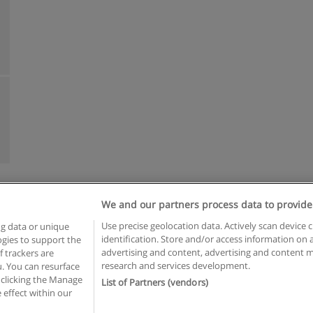
We and our partners process data to provide
Reglas de uso
Privacidad de datos
Contactar con Educaedu
Use precise geolocation data. Actively scan device c
ng data or unique
identification. Store and/or access information on 
logies to support the
Copyright © Educaedu Business S.L. - CIF : B-95610580: -
www.educaedu.com.ar
advertising and content, advertising and content
 trackers are
research and services development.
. You can resurface
 clicking the Manage
List of Partners (vendors)
 effect within our