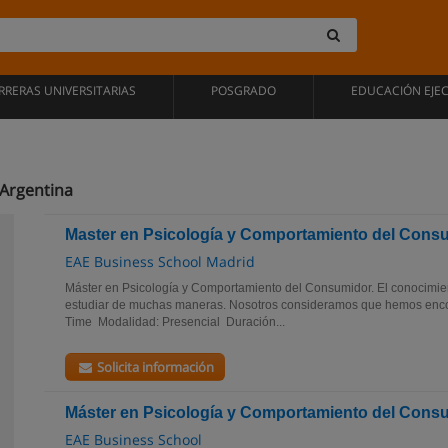
RRERAS UNIVERSITARIAS
POSGRADO
EDUCACIÓN EJE
 Argentina
Master en Psicología y Comportamiento del Cons
EAE Business School Madrid
Máster en Psicología y Comportamiento del Consumidor. El conocimi
estudiar de muchas maneras. Nosotros consideramos que hemos encont
Time Modalidad: Presencial Duración...
Solicita información
Máster en Psicología y Comportamiento del Cons
EAE Business School