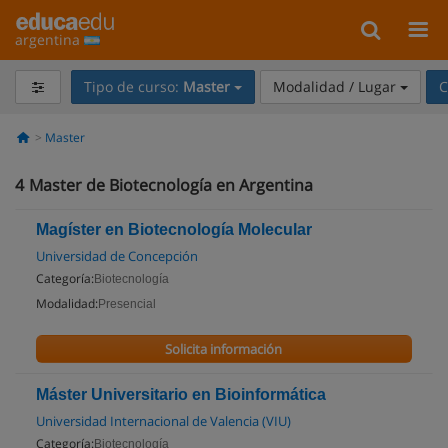
argentina
Tipo de curso:
Master
Modalidad / Lugar
C
Master
4
Master de Biotecnología en Argentina
Magíster en Biotecnología Molecular
Universidad de Concepción
Categoría:
Biotecnología
Modalidad:
Presencial
Solicita información
Máster Universitario en Bioinformática
Universidad Internacional de Valencia (VIU)
Categoría:
Biotecnología