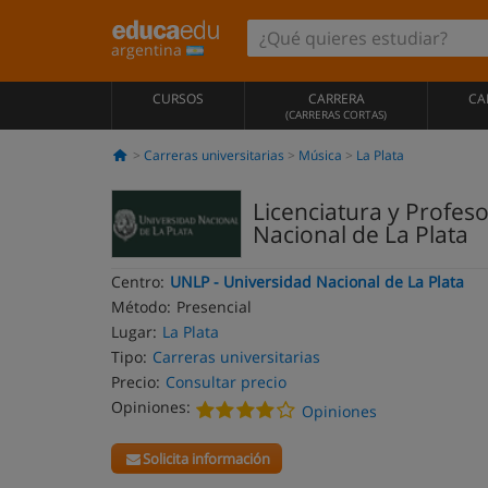
argentina
CURSOS
CARRERA
CA
(CARRERAS CORTAS)
Carreras universitarias
Música
La Plata
Licenciatura y Profes
Nacional de La Plata
Centro:
UNLP - Universidad Nacional de La Plata
Método:
Presencial
Lugar:
La Plata
Tipo:
Carreras universitarias
Precio:
Consultar precio
Opiniones:
Opiniones
Solicita información