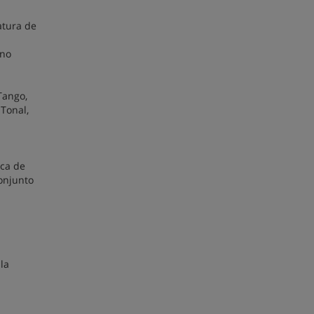
atura de
ino
 Tango,
 Tonal,
ica de
onjunto
la