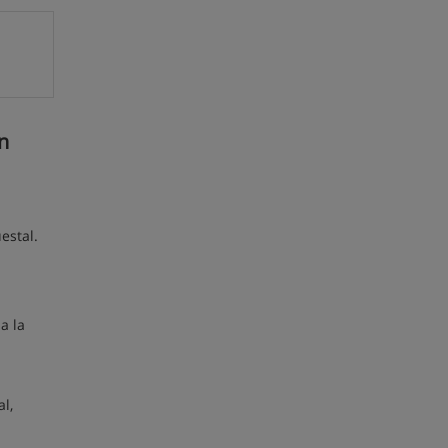
n
estal.
a la
l,