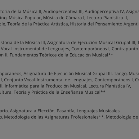
toria de la Música II, Audioperceptiva III, Audioperceptiva IV, Asign
ino, Música Popular, Música de Cámara I, Lectura Pianística II,
e, Teoría de la Práctica Artística, Historia del Pensamiento Argent
istoria de la Música III, Asignatura de Ejecución Musical Grupal III,
 Vocal-Instrumental de Lenguajes, Contemporáneos I, Contrapunto
ión II, Fundamentos Teóricos de la Educación Musical**
mporáneos, Asignatura de Ejecución Musical Grupal III, Tango, Mús
II, Conjunto Vocal-Instrumental de Lenguajes, Contemporáneos I, C
 Informática para la Producción Musical, Lectura Pianística IV,
Cultura, Teoría y Práctica de la Enseñanza Musical**
rio, Asignatura a Elección, Pasantía, Lenguajes Musicales
o, Metodología de las Asignaturas Profesionales**, Metodología de 