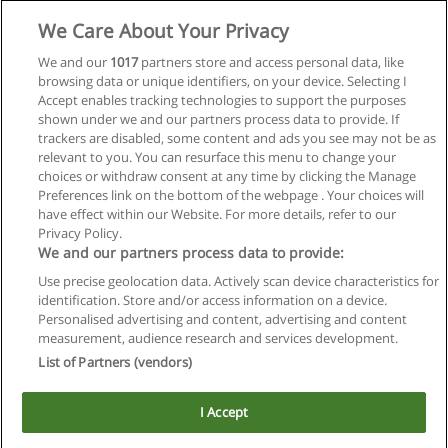
Solicita información
We Care About Your Privacy
Curso Superior de Fotografía
We and our
1017
partners store and access personal data, like
browsing data or unique identifiers, on your device. Selecting I
Centro de Estudios Fotográficos Yuyo Pereyra
Accept enables tracking technologies to support the purposes
shown under we and our partners process data to provide. If
Solicita información
trackers are disabled, some content and ads you see may not be as
relevant to you. You can resurface this menu to change your
choices or withdraw consent at any time by clicking the Manage
Preferences link on the bottom of the webpage . Your choices will
have effect within our Website. For more details, refer to our
Privacy Policy.
Reglas de uso
We and our partners process data to provide:
Privacidad de datos
Use precise geolocation data. Actively scan device characteristics for
identification. Store and/or access information on a device.
Contactar con Educaedu
Personalised advertising and content, advertising and content
measurement, audience research and services development.
List of Partners (vendors)
Copyright © Educaedu Business S.L. - CIF : B-95610580: -
www.educaedu.com.ar
I Accept