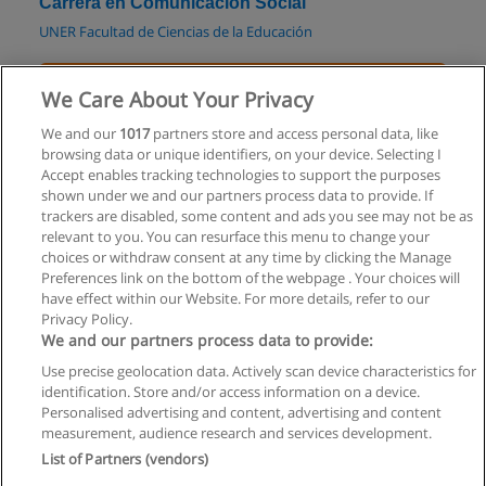
Carrera en Comunicación Social
UNER Facultad de Ciencias de la Educación
Solicita información
We Care About Your Privacy
Carrera en Comunicación Multimedial
We and our
1017
partners store and access personal data, like
browsing data or unique identifiers, on your device. Selecting I
ideaa Instituto de artes aplicadas
Accept enables tracking technologies to support the purposes
shown under we and our partners process data to provide. If
Solicita información
trackers are disabled, some content and ads you see may not be as
relevant to you. You can resurface this menu to change your
choices or withdraw consent at any time by clicking the Manage
Preferences link on the bottom of the webpage . Your choices will
have effect within our Website. For more details, refer to our
Privacy Policy.
Reglas de uso
We and our partners process data to provide:
Privacidad de datos
Use precise geolocation data. Actively scan device characteristics for
identification. Store and/or access information on a device.
Contactar con Educaedu
Personalised advertising and content, advertising and content
measurement, audience research and services development.
List of Partners (vendors)
Copyright © Educaedu Business S.L. - CIF : B-95610580: -
www.educaedu.com.ar