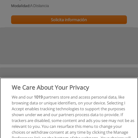
Modalidad:
A Distancia
Solicita información
We Care About Your Privacy
We and our
1019
partners store and access personal data, like
browsing data or unique identifiers, on your device. Selecting I
Accept enables tracking technologies to support the purposes
shown under we and our partners process data to provide. If
trackers are disabled, some content and ads you see may not be as
relevant to you. You can resurface this menu to change your
choices or withdraw consent at any time by clicking the Manage