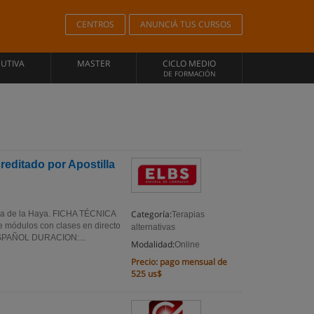
CENTROS
ANUNCIÁ TUS CURSOS
CUTIVA
MASTER
CICLO MEDIO
DE FORMACIÓN
reditado por Apostilla
Categoría:
illa de la Haya. FICHA TÉCNICA
Terapias
ódulos con clases en directo
alternativas
SPAÑOL DURACION:...
Modalidad:
Online
Precio:
pago mensual de
525 us$