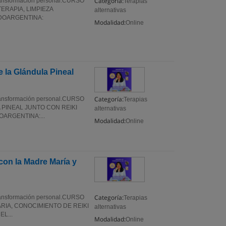
Categoría:
y transformación personal.CURSO
Terapias
RAPIA, LIMPIEZA
alternativas
DOARGENTINA:
Modalidad:
Online
 la Glándula Pineal
Categoría:
y transformación personal.CURSO
Terapias
PINEAL JUNTO CON REIKI
alternativas
ARGENTINA:...
Modalidad:
Online
on la Madre María y
Categoría:
y transformación personal.CURSO
Terapias
IA, CONOCIMIENTO DE REIKI
alternativas
L...
Modalidad:
Online