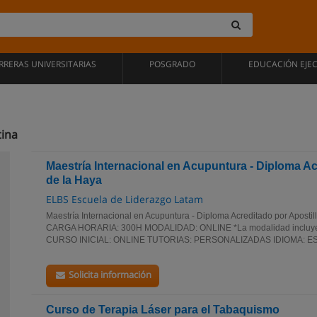
RRERAS UNIVERSITARIAS
POSGRADO
EDUCACIÓN EJE
tina
Maestría Internacional en Acupuntura - Diploma Ac
de la Haya
ELBS Escuela de Liderazgo Latam
Maestría Internacional en Acupuntura - Diploma Acreditado por Apost
CARGA HORARIA: 300H MODALIDAD: ONLINE *La modalidad incluye m
CURSO INICIAL: ONLINE TUTORIAS: PERSONALIZADAS IDIOMA: E
Solicita información
Curso de Terapia Láser para el Tabaquismo