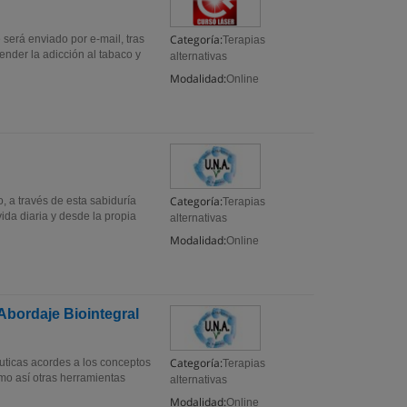
Categoría:
erá enviado por e-mail, tras
Terapias
tender la adicción al tabaco y
alternativas
Modalidad:
Online
Categoría:
 a través de esta sabiduría
Terapias
ida diaria y desde la propia
alternativas
Modalidad:
Online
Abordaje Biointegral
Categoría:
uticas acordes a los conceptos
Terapias
omo así otras herramientas
alternativas
Modalidad:
Online