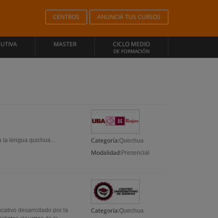
CENTROS
ANUNCIÁ TUS CURSOS
CUTIVA
MASTER
CICLO MEDIO
DE FORMACIÓN
Categoría:
la lengua quichua...
Quechua
Modalidad:
Presencial
Categoría:
ativo desarrollado por la
Quechua