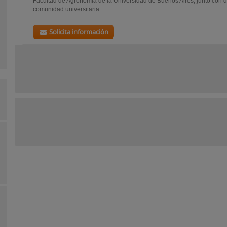
Facultad de Agronomía de la Universidad de Buenos Aires, junto con dis
comunidad universitaria....
Solicita información