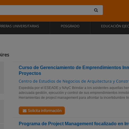
RRERAS UNIVERSITARIAS
POSGRADO
EDUCACIÓN EJE
ires
Curso de Gerenciamiento de Emprendimientos Inmo
Proyectos
Centro de Estudios de Negocios de Arquitectura y Const
Expedida por el ESEADE y NAyC Brindar a los asistentes aquellas he
adecuada gestión, ejecución y control de sus emprendimientos inmobili
Herramientas de project management para afrontar la incertidumbre Int
Solicita información
Programa de Project Management focalizado en Inv