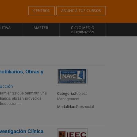
CENTROS
ANUNCIÁ TUS CURSOS
CUTIVA
MASTER
CICLO MEDIO
DE FORMACIÓN
biliarios, Obras y
rucción
Categoría:
rramientas que permitan una
Project
arios, obras y proyectos.
Management
roducción:...
Modalidad:
Presencial
estigación Clínica