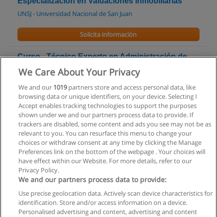
Especialización en Valuaciones Inmobiliarias
UNSJ - Universidad Nacional de San Juan
Solicita información
Curso - Técnico Experto en Administración de
Consorcios y Urbanizaciones Modernas (100% a
We Care About Your Privacy
Distancia)
We and our
1019
partners store and access personal data, like
Instituto de Educación & Capacitación a Distancia San Miguel
browsing data or unique identifiers, on your device. Selecting I
Arcángel
Accept enables tracking technologies to support the purposes
shown under we and our partners process data to provide. If
Solicita información
trackers are disabled, some content and ads you see may not be as
relevant to you. You can resurface this menu to change your
choices or withdraw consent at any time by clicking the Manage
Preferences link on the bottom of the webpage . Your choices will
have effect within our Website. For more details, refer to our
Privacy Policy.
Reglas de uso
We and our partners process data to provide:
Privacidad de datos
Use precise geolocation data. Actively scan device characteristics for
identification. Store and/or access information on a device.
Contactar con Educaedu
Personalised advertising and content, advertising and content